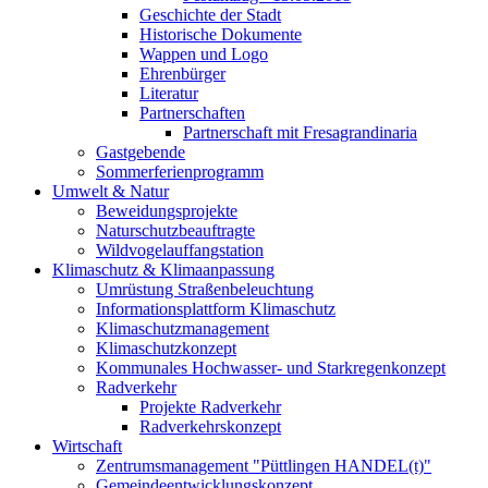
Geschichte der Stadt
Historische Dokumente
Wappen und Logo
Ehrenbürger
Literatur
Partnerschaften
Partnerschaft mit Fresagrandinaria
Gastgebende
Sommerferienprogramm
Umwelt & Natur
Beweidungsprojekte
Naturschutzbeauftragte
Wildvogelauffangstation
Klimaschutz & Klimaanpassung
Umrüstung Straßenbeleuchtung
Informationsplattform Klimaschutz
Klimaschutzmanagement
Klimaschutzkonzept
Kommunales Hochwasser- und Starkregenkonzept
Radverkehr
Projekte Radverkehr
Radverkehrskonzept
Wirtschaft
Zentrumsmanagement "Püttlingen HANDEL(t)"
Gemeindeentwicklungskonzept