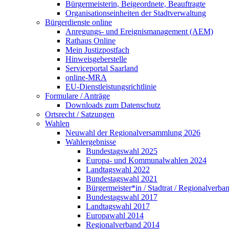
Bürgermeisterin, Beigeordnete, Beauftragte
Organisationseinheiten der Stadtverwaltung
Bürgerdienste online
Anregungs- und Ereignismanagement (AEM)
Rathaus Online
Mein Justizpostfach
Hinweisgeberstelle
Serviceportal Saarland
online-MRA
EU-Dienstleistungsrichtlinie
Formulare / Anträge
Downloads zum Datenschutz
Ortsrecht / Satzungen
Wahlen
Neuwahl der Regionalversammlung 2026
Wahlergebnisse
Bundestagswahl 2025
Europa- und Kommunalwahlen 2024
Landtagswahl 2022
Bundestagswahl 2021
Bürgermeister*in / Stadtrat / Regionalverb
Bundestagswahl 2017
Landtagswahl 2017
Europawahl 2014
Regionalverband 2014