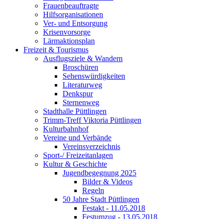
Frauenbeauftragte
Hilfsorganisationen
Ver- und Entsorgung
Krisenvorsorge
Lärmaktionsplan
Freizeit & Tourismus
Ausflugsziele & Wandern
Broschüren
Sehenswürdigkeiten
Literaturweg
Denkspur
Sternenweg
Stadthalle Püttlingen
Trimm-Treff Viktoria Püttlingen
Kulturbahnhof
Vereine und Verbände
Vereinsverzeichnis
Sport-/ Freizeitanlagen
Kultur & Geschichte
Jugendbegegnung 2025
Bilder & Videos
Regeln
50 Jahre Stadt Püttlingen
Festakt - 11.05.2018
Festumzug - 13.05.2018