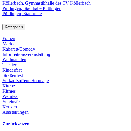
Köllerbach, Gymnastikhalle des TV Köllerbach
Püttlingen, Stadthalle Püttlingen
Püttlingen, Stadtmitte
Kategorien
Frauen
Märkte
Kabarett/Comedy
Informationsveranstaltung
Weihnachten
Theater
Kinderfest
Straßenfest
Verkaufsoffene Sonntage
Kirche
Kirmes
Weinfest
Vereinsfest
Konzert
Ausstellungen
Zurücksetzen