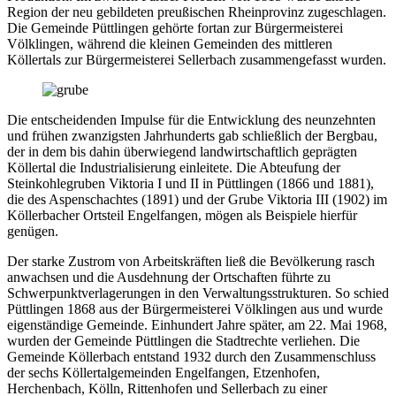
Region der neu gebildeten preußischen Rheinprovinz zugeschlagen.
Die Gemeinde Püttlingen gehörte fortan zur Bürgermeisterei
Völklingen, während die kleinen Gemeinden des mittleren
Köllertals zur Bürgermeisterei Sellerbach zusammengefasst wurden.
Die entscheidenden Impulse für die Entwicklung des neunzehnten
und frühen zwanzigsten Jahrhunderts gab schließlich der Bergbau,
der in dem bis dahin überwiegend landwirtschaftlich geprägten
Köllertal die Industrialisierung einleitete. Die Abteufung der
Steinkohlegruben Viktoria I und II in Püttlingen (1866 und 1881),
die des Aspenschachtes (1891) und der Grube Viktoria III (1902) im
Köllerbacher Ortsteil Engelfangen, mögen als Beispiele hierfür
genügen.
Der starke Zustrom von Arbeitskräften ließ die Bevölkerung rasch
anwachsen und die Ausdehnung der Ortschaften führte zu
Schwerpunktverlagerungen in den Verwaltungsstrukturen. So schied
Püttlingen 1868 aus der Bürgermeisterei Völklingen aus und wurde
eigenständige Gemeinde. Einhundert Jahre später, am 22. Mai 1968,
wurden der Gemeinde Püttlingen die Stadtrechte verliehen. Die
Gemeinde Köllerbach entstand 1932 durch den Zusammenschluss
der sechs Köllertalgemeinden Engelfangen, Etzenhofen,
Herchenbach, Kölln, Rittenhofen und Sellerbach zu einer