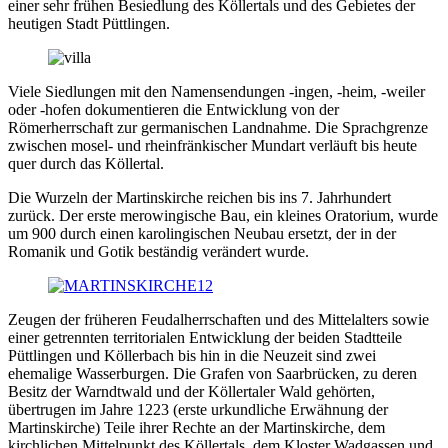
einer sehr frühen Besiedlung des Köllertals und des Gebietes der
heutigen Stadt Püttlingen.
Viele Siedlungen mit den Namensendungen -ingen, -heim, -weiler
oder -hofen dokumentieren die Entwicklung von der
Römerherrschaft zur germanischen Landnahme. Die Sprachgrenze
zwischen mosel- und rheinfränkischer Mundart verläuft bis heute
quer durch das Köllertal.
Die Wurzeln der Martinskirche reichen bis ins 7. Jahrhundert
zurück. Der erste merowingische Bau, ein kleines Oratorium, wurde
um 900 durch einen karolingischen Neubau ersetzt, der in der
Romanik und Gotik beständig verändert wurde.
Zeugen der früheren Feudalherrschaften und des Mittelalters sowie
einer getrennten territorialen Entwicklung der beiden Stadtteile
Püttlingen und Köllerbach bis hin in die Neuzeit sind zwei
ehemalige Wasserburgen. Die Grafen von Saarbrücken, zu deren
Besitz der Warndtwald und der Köllertaler Wald gehörten,
übertrugen im Jahre 1223 (erste urkundliche Erwähnung der
Martinskirche) Teile ihrer Rechte an der Martinskirche, dem
kirchlichen Mittelpunkt des Köllertals, dem Kloster Wadgassen und