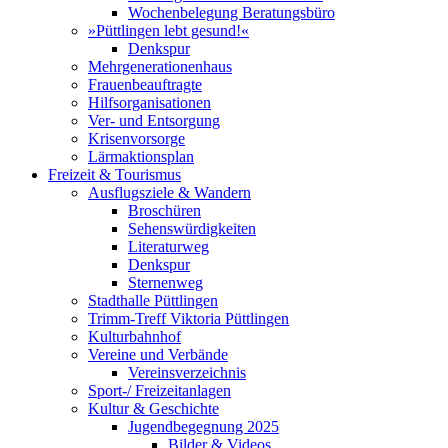
Wochenbelegung Beratungsbüro
»Püttlingen lebt gesund!«
Denkspur
Mehrgenerationenhaus
Frauenbeauftragte
Hilfsorganisationen
Ver- und Entsorgung
Krisenvorsorge
Lärmaktionsplan
Freizeit & Tourismus
Ausflugsziele & Wandern
Broschüren
Sehenswürdigkeiten
Literaturweg
Denkspur
Sternenweg
Stadthalle Püttlingen
Trimm-Treff Viktoria Püttlingen
Kulturbahnhof
Vereine und Verbände
Vereinsverzeichnis
Sport-/ Freizeitanlagen
Kultur & Geschichte
Jugendbegegnung 2025
Bilder & Videos