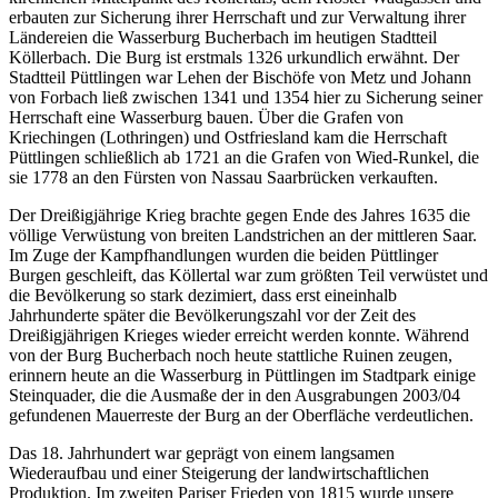
erbauten zur Sicherung ihrer Herrschaft und zur Verwaltung ihrer
Ländereien die Wasserburg Bucherbach im heutigen Stadtteil
Köllerbach. Die Burg ist erstmals 1326 urkundlich erwähnt. Der
Stadtteil Püttlingen war Lehen der Bischöfe von Metz und Johann
von Forbach ließ zwischen 1341 und 1354 hier zu Sicherung seiner
Herrschaft eine Wasserburg bauen. Über die Grafen von
Kriechingen (Lothringen) und Ostfriesland kam die Herrschaft
Püttlingen schließlich ab 1721 an die Grafen von Wied-Runkel, die
sie 1778 an den Fürsten von Nassau Saarbrücken verkauften.
Der Dreißigjährige Krieg brachte gegen Ende des Jahres 1635 die
völlige Verwüstung von breiten Landstrichen an der mittleren Saar.
Im Zuge der Kampfhandlungen wurden die beiden Püttlinger
Burgen geschleift, das Köllertal war zum größten Teil verwüstet und
die Bevölkerung so stark dezimiert, dass erst eineinhalb
Jahrhunderte später die Bevölkerungszahl vor der Zeit des
Dreißigjährigen Krieges wieder erreicht werden konnte. Während
von der Burg Bucherbach noch heute stattliche Ruinen zeugen,
erinnern heute an die Wasserburg in Püttlingen im Stadtpark einige
Steinquader, die die Ausmaße der in den Ausgrabungen 2003/04
gefundenen Mauerreste der Burg an der Oberfläche verdeutlichen.
Das 18. Jahrhundert war geprägt von einem langsamen
Wiederaufbau und einer Steigerung der landwirtschaftlichen
Produktion. Im zweiten Pariser Frieden von 1815 wurde unsere