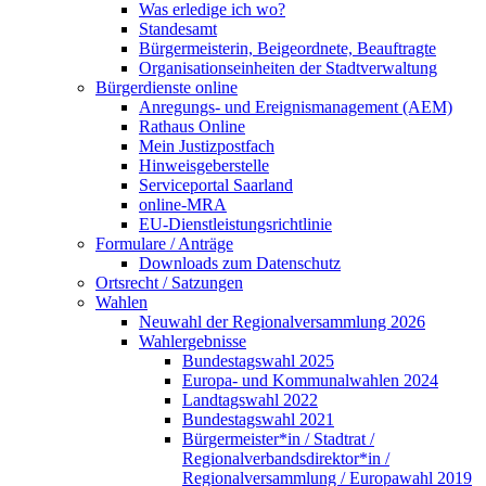
Was erledige ich wo?
Standesamt
Bürgermeisterin, Beigeordnete, Beauftragte
Organisationseinheiten der Stadtverwaltung
Bürgerdienste online
Anregungs- und Ereignismanagement (AEM)
Rathaus Online
Mein Justizpostfach
Hinweisgeberstelle
Serviceportal Saarland
online-MRA
EU-Dienstleistungsrichtlinie
Formulare / Anträge
Downloads zum Datenschutz
Ortsrecht / Satzungen
Wahlen
Neuwahl der Regionalversammlung 2026
Wahlergebnisse
Bundestagswahl 2025
Europa- und Kommunalwahlen 2024
Landtagswahl 2022
Bundestagswahl 2021
Bürgermeister*in / Stadtrat /
Regionalverbandsdirektor*in /
Regionalversammlung / Europawahl 2019