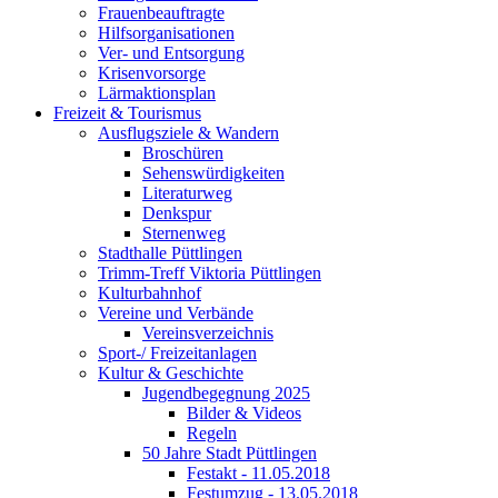
Frauenbeauftragte
Hilfsorganisationen
Ver- und Entsorgung
Krisenvorsorge
Lärmaktionsplan
Freizeit & Tourismus
Ausflugsziele & Wandern
Broschüren
Sehenswürdigkeiten
Literaturweg
Denkspur
Sternenweg
Stadthalle Püttlingen
Trimm-Treff Viktoria Püttlingen
Kulturbahnhof
Vereine und Verbände
Vereinsverzeichnis
Sport-/ Freizeitanlagen
Kultur & Geschichte
Jugendbegegnung 2025
Bilder & Videos
Regeln
50 Jahre Stadt Püttlingen
Festakt - 11.05.2018
Festumzug - 13.05.2018