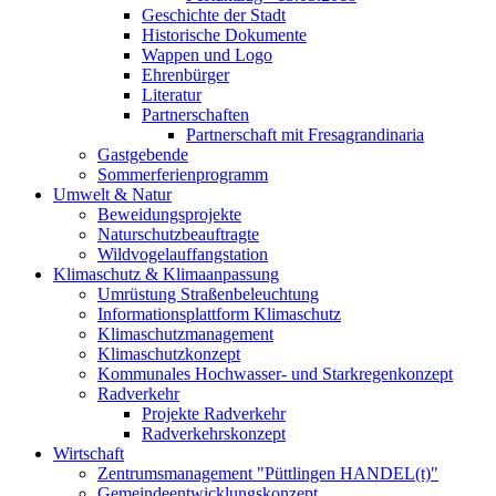
Geschichte der Stadt
Historische Dokumente
Wappen und Logo
Ehrenbürger
Literatur
Partnerschaften
Partnerschaft mit Fresagrandinaria
Gastgebende
Sommerferienprogramm
Umwelt & Natur
Beweidungsprojekte
Naturschutzbeauftragte
Wildvogelauffangstation
Klimaschutz & Klimaanpassung
Umrüstung Straßenbeleuchtung
Informationsplattform Klimaschutz
Klimaschutzmanagement
Klimaschutzkonzept
Kommunales Hochwasser- und Starkregenkonzept
Radverkehr
Projekte Radverkehr
Radverkehrskonzept
Wirtschaft
Zentrumsmanagement "Püttlingen HANDEL(t)"
Gemeindeentwicklungskonzept