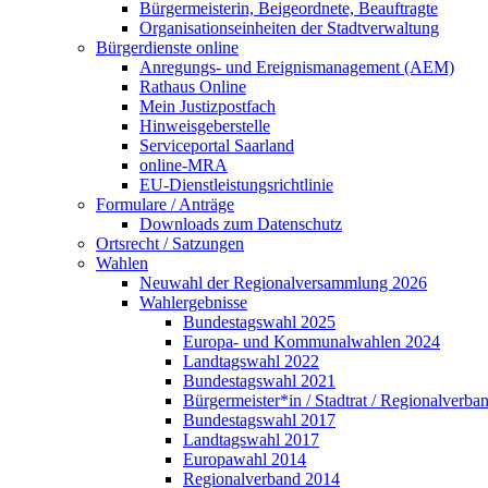
Bürgermeisterin, Beigeordnete, Beauftragte
Organisationseinheiten der Stadtverwaltung
Bürgerdienste online
Anregungs- und Ereignismanagement (AEM)
Rathaus Online
Mein Justizpostfach
Hinweisgeberstelle
Serviceportal Saarland
online-MRA
EU-Dienstleistungsrichtlinie
Formulare / Anträge
Downloads zum Datenschutz
Ortsrecht / Satzungen
Wahlen
Neuwahl der Regionalversammlung 2026
Wahlergebnisse
Bundestagswahl 2025
Europa- und Kommunalwahlen 2024
Landtagswahl 2022
Bundestagswahl 2021
Bürgermeister*in / Stadtrat / Regionalverb
Bundestagswahl 2017
Landtagswahl 2017
Europawahl 2014
Regionalverband 2014