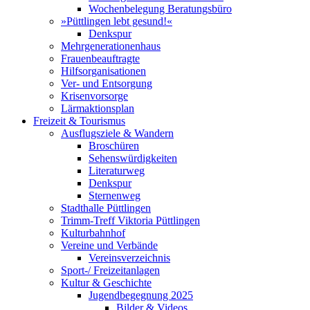
Wochenbelegung Beratungsbüro
»Püttlingen lebt gesund!«
Denkspur
Mehrgenerationenhaus
Frauenbeauftragte
Hilfsorganisationen
Ver- und Entsorgung
Krisenvorsorge
Lärmaktionsplan
Freizeit & Tourismus
Ausflugsziele & Wandern
Broschüren
Sehenswürdigkeiten
Literaturweg
Denkspur
Sternenweg
Stadthalle Püttlingen
Trimm-Treff Viktoria Püttlingen
Kulturbahnhof
Vereine und Verbände
Vereinsverzeichnis
Sport-/ Freizeitanlagen
Kultur & Geschichte
Jugendbegegnung 2025
Bilder & Videos