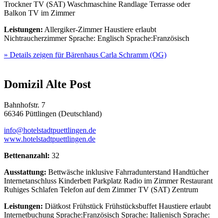
Trockner
TV (SAT)
Waschmaschine
Randlage
Terrasse oder
Balkon
TV im Zimmer
Leistungen:
Allergiker-Zimmer
Haustiere erlaubt
Nichtraucherzimmer
Sprache: Englisch
Sprache:Französisch
» Details zeigen
für Bärenhaus Carla Schramm (OG)
Domizil Alte Post
Bahnhofstr. 7
66346 Püttlingen (Deutschland)
info@hotelstadtpuettlingen.de
www.hotelstadtpuettlingen.de
Bettenanzahl:
32
Ausstattung:
Bettwäsche inklusive
Fahrradunterstand
Handtücher
Internetanschluss
Kinderbett
Parkplatz
Radio im Zimmer
Restaurant
Ruhiges Schlafen
Telefon auf dem Zimmer
TV (SAT)
Zentrum
Leistungen:
Diätkost
Frühstück
Frühstücksbuffet
Haustiere erlaubt
Internetbuchung
Sprache:Französisch
Sprache: Italienisch
Sprache: