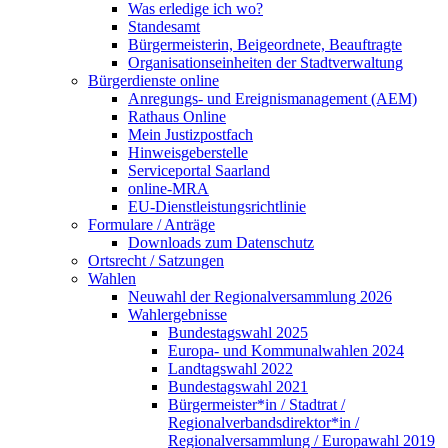
Was erledige ich wo?
Standesamt
Bürgermeisterin, Beigeordnete, Beauftragte
Organisationseinheiten der Stadtverwaltung
Bürgerdienste online
Anregungs- und Ereignismanagement (AEM)
Rathaus Online
Mein Justizpostfach
Hinweisgeberstelle
Serviceportal Saarland
online-MRA
EU-Dienstleistungsrichtlinie
Formulare / Anträge
Downloads zum Datenschutz
Ortsrecht / Satzungen
Wahlen
Neuwahl der Regionalversammlung 2026
Wahlergebnisse
Bundestagswahl 2025
Europa- und Kommunalwahlen 2024
Landtagswahl 2022
Bundestagswahl 2021
Bürgermeister*in / Stadtrat /
Regionalverbandsdirektor*in /
Regionalversammlung / Europawahl 2019