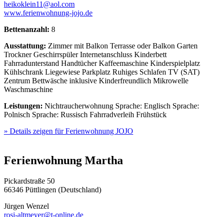
heikoklein11@aol.com
www.ferienwohnung-jojo.de
Bettenanzahl:
8
Ausstattung:
Zimmer mit Balkon
Terrasse oder Balkon
Garten
Trockner
Geschirrspüler
Internetanschluss
Kinderbett
Fahrradunterstand
Handtücher
Kaffeemaschine
Kinderspielplatz
Kühlschrank
Liegewiese
Parkplatz
Ruhiges Schlafen
TV (SAT)
Zentrum
Bettwäsche inklusive
Kinderfreundlich
Mikrowelle
Waschmaschine
Leistungen:
Nichtraucherwohnung
Sprache: Englisch
Sprache:
Polnisch
Sprache: Russisch
Fahrradverleih
Frühstück
» Details zeigen
für Ferienwohnung JOJO
Ferienwohnung Martha
Pickardstraße 50
66346 Püttlingen (Deutschland)
Jürgen Wenzel
rosi-altmeyer@t-online.de