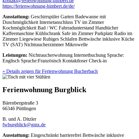
kontakt@ferienwohnung-himbert.de
https://ferienwohnung-himbert.de/de/
Ausstattung:
Geschirrspüler
Garten
Badewanne mit
Duschmöglichkeit
Internetanschluss
TV im Zimmer
Kochmöglichkeit
Bad / WC
Fahrradunterstand
Handtücher
Kaffeemaschine
Kühlschrank
Safe im Zimmer
Parkplatz
Radio im
Zimmer
Liegewiese
Ruhiges Schlafen
Bettwäsche inklusive
Küche
TV (SAT)
Nichtraucherzimmer
Mikrowelle
Leistungen:
Nichtraucherwohnung
Internetbuchung
Sprache:
Englisch
Sprache:Französisch
Kontaktloser Check-in
» Details zeigen
für Ferienwohnung Bucherbach
Ferienwohnung Burgblick
Bärenbergstraße 3
66346 Püttlingen
B. und A. Ditzler
fwburgblick@gmx.de
Ausstattung:
Eingeschränkt barrierefrei
Bettwäsche inklusive