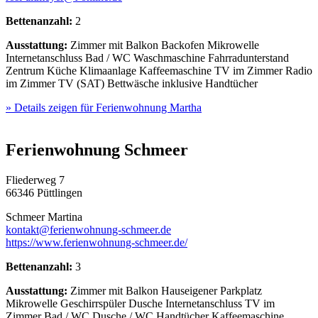
Bettenanzahl:
2
Ausstattung:
Zimmer mit Balkon
Backofen
Mikrowelle
Internetanschluss
Bad / WC
Waschmaschine
Fahrradunterstand
Zentrum
Küche
Klimaanlage
Kaffeemaschine
TV im Zimmer
Radio
im Zimmer
TV (SAT)
Bettwäsche inklusive
Handtücher
» Details zeigen
für Ferienwohnung Martha
Ferienwohnung Schmeer
Fliederweg 7
66346 Püttlingen
Schmeer Martina
kontakt@ferienwohnung-schmeer.de
https://www.ferienwohnung-schmeer.de/
Bettenanzahl:
3
Ausstattung:
Zimmer mit Balkon
Hauseigener Parkplatz
Mikrowelle
Geschirrspüler
Dusche
Internetanschluss
TV im
Zimmer
Bad / WC
Dusche / WC
Handtücher
Kaffeemaschine