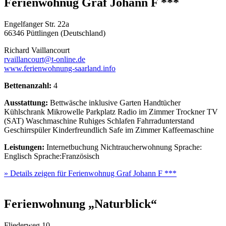
Ferienwohnug Graf Johann F ***
Engelfanger Str. 22a
66346 Püttlingen (Deutschland)
Richard Vaillancourt
rvaillancourt@t-online.de
www.ferienwohnung-saarland.info
Bettenanzahl:
4
Ausstattung:
Bettwäsche inklusive
Garten
Handtücher
Kühlschrank
Mikrowelle
Parkplatz
Radio im Zimmer
Trockner
TV
(SAT)
Waschmaschine
Ruhiges Schlafen
Fahrradunterstand
Geschirrspüler
Kinderfreundlich
Safe im Zimmer
Kaffeemaschine
Leistungen:
Internetbuchung
Nichtraucherwohnung
Sprache:
Englisch
Sprache:Französisch
» Details zeigen
für Ferienwohnug Graf Johann F ***
Ferienwohnung „Naturblick“
Fliederweg 10