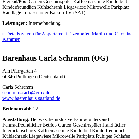
Freibad/Pool
Garten
Geschirrspüler
Kaffeemaschine
Kinderbett
Kinderfreundlich
Kühlschrank
Liegewiese
Mikrowelle
Parkplatz
Randlage
Terrasse oder Balkon
TV (SAT)
Leistungen:
Internetbuchung
» Details zeigen
für Appartement Etzenhofen Martin und Christine
Kammer
Bärenhaus Carla Schramm (OG)
Am Pfarrgarten 4
66346 Püttlingen (Deutschland)
Carla Schramm
schramm-carla@gmx.de
www.baerenhaus-saarland.de
Bettenanzahl:
12
Ausstattung:
Bettwäsche inklusive
Fahrradunterstand
Fahrradfreundlicher Betrieb
Garten
Geschirrspüler
Handtücher
Internetanschluss
Kaffeemaschine
Kinderbett
Kinderfreundlich
Kühlschrank
Liegewiese
Mikrowelle
Parkplatz
Ruhiges Schlafen