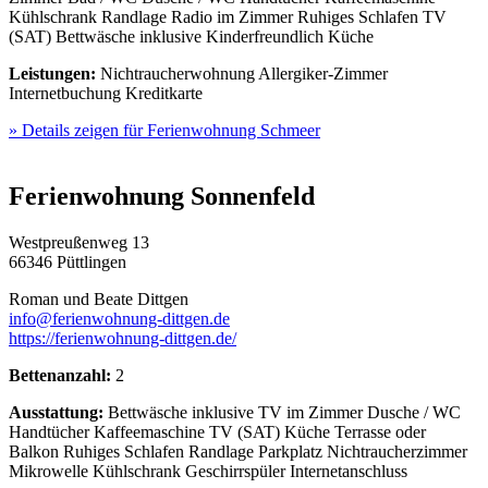
Kühlschrank
Randlage
Radio im Zimmer
Ruhiges Schlafen
TV
(SAT)
Bettwäsche inklusive
Kinderfreundlich
Küche
Leistungen:
Nichtraucherwohnung
Allergiker-Zimmer
Internetbuchung
Kreditkarte
» Details zeigen
für Ferienwohnung Schmeer
Ferienwohnung Sonnenfeld
Westpreußenweg 13
66346 Püttlingen
Roman und Beate Dittgen
info@ferienwohnung-dittgen.de
https://ferienwohnung-dittgen.de/
Bettenanzahl:
2
Ausstattung:
Bettwäsche inklusive
TV im Zimmer
Dusche / WC
Handtücher
Kaffeemaschine
TV (SAT)
Küche
Terrasse oder
Balkon
Ruhiges Schlafen
Randlage
Parkplatz
Nichtraucherzimmer
Mikrowelle
Kühlschrank
Geschirrspüler
Internetanschluss