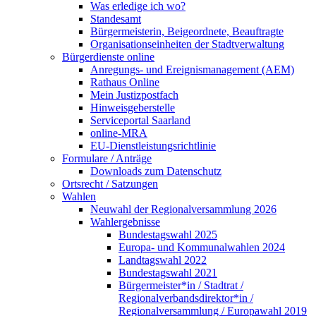
Was erledige ich wo?
Standesamt
Bürgermeisterin, Beigeordnete, Beauftragte
Organisationseinheiten der Stadtverwaltung
Bürgerdienste online
Anregungs- und Ereignismanagement (AEM)
Rathaus Online
Mein Justizpostfach
Hinweisgeberstelle
Serviceportal Saarland
online-MRA
EU-Dienstleistungsrichtlinie
Formulare / Anträge
Downloads zum Datenschutz
Ortsrecht / Satzungen
Wahlen
Neuwahl der Regionalversammlung 2026
Wahlergebnisse
Bundestagswahl 2025
Europa- und Kommunalwahlen 2024
Landtagswahl 2022
Bundestagswahl 2021
Bürgermeister*in / Stadtrat /
Regionalverbandsdirektor*in /
Regionalversammlung / Europawahl 2019