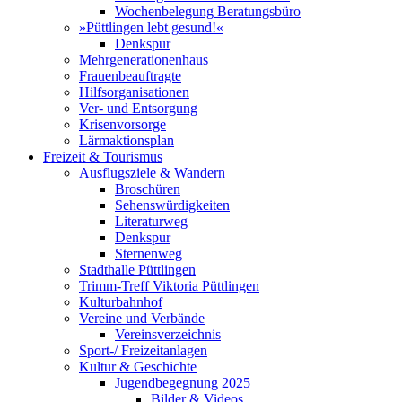
Wochenbelegung Beratungsbüro
»Püttlingen lebt gesund!«
Denkspur
Mehrgenerationenhaus
Frauenbeauftragte
Hilfsorganisationen
Ver- und Entsorgung
Krisenvorsorge
Lärmaktionsplan
Freizeit & Tourismus
Ausflugsziele & Wandern
Broschüren
Sehenswürdigkeiten
Literaturweg
Denkspur
Sternenweg
Stadthalle Püttlingen
Trimm-Treff Viktoria Püttlingen
Kulturbahnhof
Vereine und Verbände
Vereinsverzeichnis
Sport-/ Freizeitanlagen
Kultur & Geschichte
Jugendbegegnung 2025
Bilder & Videos