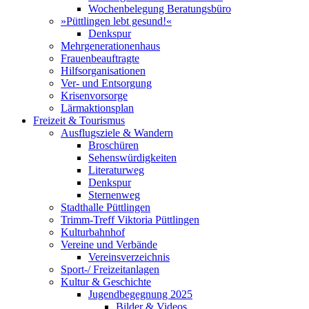
Wochenbelegung Beratungsbüro
»Püttlingen lebt gesund!«
Denkspur
Mehrgenerationenhaus
Frauenbeauftragte
Hilfsorganisationen
Ver- und Entsorgung
Krisenvorsorge
Lärmaktionsplan
Freizeit & Tourismus
Ausflugsziele & Wandern
Broschüren
Sehenswürdigkeiten
Literaturweg
Denkspur
Sternenweg
Stadthalle Püttlingen
Trimm-Treff Viktoria Püttlingen
Kulturbahnhof
Vereine und Verbände
Vereinsverzeichnis
Sport-/ Freizeitanlagen
Kultur & Geschichte
Jugendbegegnung 2025
Bilder & Videos