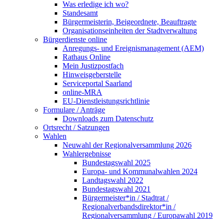
Was erledige ich wo?
Standesamt
Bürgermeisterin, Beigeordnete, Beauftragte
Organisationseinheiten der Stadtverwaltung
Bürgerdienste online
Anregungs- und Ereignismanagement (AEM)
Rathaus Online
Mein Justizpostfach
Hinweisgeberstelle
Serviceportal Saarland
online-MRA
EU-Dienstleistungsrichtlinie
Formulare / Anträge
Downloads zum Datenschutz
Ortsrecht / Satzungen
Wahlen
Neuwahl der Regionalversammlung 2026
Wahlergebnisse
Bundestagswahl 2025
Europa- und Kommunalwahlen 2024
Landtagswahl 2022
Bundestagswahl 2021
Bürgermeister*in / Stadtrat /
Regionalverbandsdirektor*in /
Regionalversammlung / Europawahl 2019