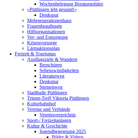
Wochenbelegung Beratungsbüro
»Püttlingen lebt gesund!«
Denkspur
Mehrgenerationenhaus
Frauenbeauftragte
Hilfsorganisationen
Ver- und Entsorgung
Krisenvorsorge
Lärmaktionsplan
Freizeit & Tourismus
Ausflugsziele & Wandern
Broschüren
Sehenswürdigkeiten
Literaturweg
Denkspur
Sternenweg
Stadthalle Püttlingen
Trimm-Treff Viktoria Püttlingen
Kulturbahnhof
Vereine und Verbände
Vereinsverzeichnis
Sport-/ Freizeitanlagen
Kultur & Geschichte
Jugendbegegnung 2025
Bilder & Videos