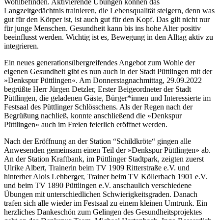
Wohlbefinden. Aktivierende Übungen können das
Langzeitgedächtnis trainieren, die Lebensqualität steigern, denn was
gut für den Körper ist, ist auch gut für den Kopf. Das gilt nicht nur
für junge Menschen. Gesundheit kann bis ins hohe Alter positiv
beeinflusst werden. Wichtig ist es, Bewegung in den Alltag aktiv zu
integrieren.
Ein neues generationsübergreifendes Angebot zum Wohle der
eigenen Gesundheit gibt es nun auch in der Stadt Püttlingen mit der
»Denkspur Püttlingen«. Am Donnerstagnachmittag, 29.09.2022
begrüßte Herr Jürgen Detzler, Erster Beigeordneter der Stadt
Püttlingen, die geladenen Gäste, Bürger*innen und Interessierte im
Festsaal des Püttlinger Schlösschens. Als der Regen nach der
Begrüßung nachließ, konnte anschließend die »Denkspur
Püttlingen« auch im Freien feierlich eröffnet werden.
Nach der Eröffnung an der Station “Schildkröte“ gingen alle
Anwesenden gemeinsam einen Teil der »Denkspur Püttlingen» ab.
An der Station Kraftbank, im Püttlinger Stadtpark, zeigten zuerst
Ulrike Albert, Trainerin beim TV 1909 Ritterstraße e.V. und
hinterher Alois Lehberger, Trainer beim TV Köllerbach 1901 e.V.
und beim TV 1890 Püttlingen e.V. anschaulich verschiedene
Übungen mit unterschiedlichen Schwierigkeitsgraden. Danach
trafen sich alle wieder im Festsaal zu einem kleinen Umtrunk. Ein
herzliches Dankeschön zum Gelingen des Gesundheitsprojektes