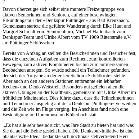
Davon überzeugte sich selbst eine muntere Freizeitgruppe von
aktiven Seniorinnen und Senioren, auf einer beschwingten
Erkundungstour der »Denkspur Püttlingen« aus Bad Kreuznach.
Gemeinsam startete die geführte Wanderung durch Elke Haut und
Margret Schmidt vom Seniorenbüro, Michael Hartenbach vom
Denkspur-Team und Ulrike Albert vom TV 1909 Ritterstraße e.V.
am Püttlinger Schlösschen.
Bereits von Anfang an stellten die Besucherinnen und Besucher fest,
dass die einzelnen Aufgaben zum Rechnen, zum kontrollierten
Bewegen, zum aktiven Kombinieren bis hin zum aufmerksamen
Beobachten anregen. So wurde schnell ein Teilnehmer gefunden,
der sich der Aufgabe an der ersten Station »Schildkröte« stellte.
Aber auch an den anderen Stationen entbrannte ein lebhafter
Rechen- und Denk-Wettstreit. Besonders gut gefielen allen die
aktiven Übungen an der Kraftbank, gemeinsam mit Ulrike Albert im
fröhlichen Miteinander. Dies führte dazu, dass die Teilnehmerinnen
und Teilnehmer ausgiebig auf der »Denkspur Püttlingen« verweilten
und die Zeit wie im Fluge verging. Im Anschluss fand noch eine
Besichtigung im Uhrenmuseum Köllerbach statt.
„Es hat alle sehr beeindruckt, was Ihre Stadt zu bieten hat und was
Sie da auf die Beine gestellt haben. Die Denkspur-Initiative ist eine
phantastische Idee.“ bedankte sich nochmals stellvertretend Herr