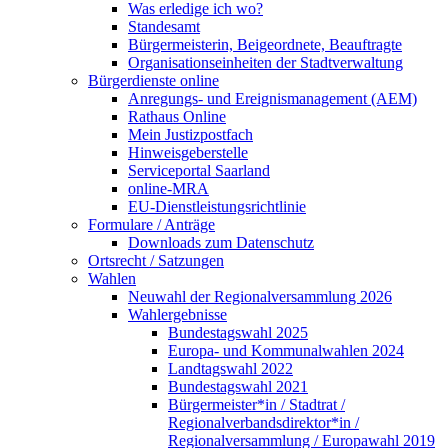
Was erledige ich wo?
Standesamt
Bürgermeisterin, Beigeordnete, Beauftragte
Organisationseinheiten der Stadtverwaltung
Bürgerdienste online
Anregungs- und Ereignismanagement (AEM)
Rathaus Online
Mein Justizpostfach
Hinweisgeberstelle
Serviceportal Saarland
online-MRA
EU-Dienstleistungsrichtlinie
Formulare / Anträge
Downloads zum Datenschutz
Ortsrecht / Satzungen
Wahlen
Neuwahl der Regionalversammlung 2026
Wahlergebnisse
Bundestagswahl 2025
Europa- und Kommunalwahlen 2024
Landtagswahl 2022
Bundestagswahl 2021
Bürgermeister*in / Stadtrat /
Regionalverbandsdirektor*in /
Regionalversammlung / Europawahl 2019