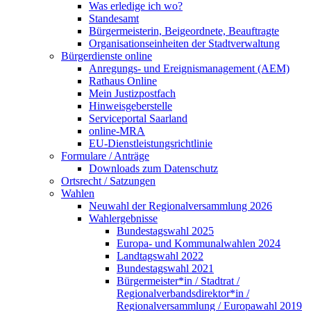
Was erledige ich wo?
Standesamt
Bürgermeisterin, Beigeordnete, Beauftragte
Organisationseinheiten der Stadtverwaltung
Bürgerdienste online
Anregungs- und Ereignismanagement (AEM)
Rathaus Online
Mein Justizpostfach
Hinweisgeberstelle
Serviceportal Saarland
online-MRA
EU-Dienstleistungsrichtlinie
Formulare / Anträge
Downloads zum Datenschutz
Ortsrecht / Satzungen
Wahlen
Neuwahl der Regionalversammlung 2026
Wahlergebnisse
Bundestagswahl 2025
Europa- und Kommunalwahlen 2024
Landtagswahl 2022
Bundestagswahl 2021
Bürgermeister*in / Stadtrat /
Regionalverbandsdirektor*in /
Regionalversammlung / Europawahl 2019