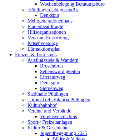
Wochenbelegung Beratungsbüro
»Püttlingen lebt gesund!«
Denkspur
Mehrgenerationenhaus
Frauenbeauftragte
Hilfsorganisationen
Ver- und Entsorgung
Krisenvorsorge
Lärmaktionsplan
Freizeit & Tourismus
Ausflugsziele & Wandern
Broschüren
Sehenswürdigkeiten
Literaturweg
Denkspur
Sternenweg
Stadthalle Püttlingen
Trimm-Treff Viktoria Püttlingen
Kulturbahnhof
Vereine und Verbände
Vereinsverzeichnis
Sport-/ Freizeitanlagen
Kultur & Geschichte
Jugendbegegnung 2025
Bilder & Videos