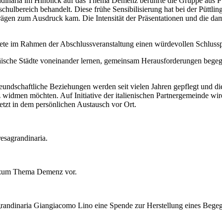
aria im Hinblick auf das Thema Demenz berührte die Gruppe aus Püttl
hulbereich behandelt. Diese frühe Sensibilisierung hat bei der Püttli
rägen zum Ausdruck kam. Die Intensität der Präsentationen und die dam
ldete im Rahmen der Abschlussveranstaltung einen würdevollen Schlu
opäische Städte voneinander lernen, gemeinsam Herausforderungen be
eundschaftliche Beziehungen werden seit vielen Jahren gepflegt und die 
dmen möchten. Auf Initiative der italienischen Partnergemeinde wird
tzt in dem persönlichen Austausch vor Ort.
resagrandinaria.
kt zum Thema Demenz vor.
grandinaria Giangiacomo Lino eine Spende zur Herstellung eines Beg