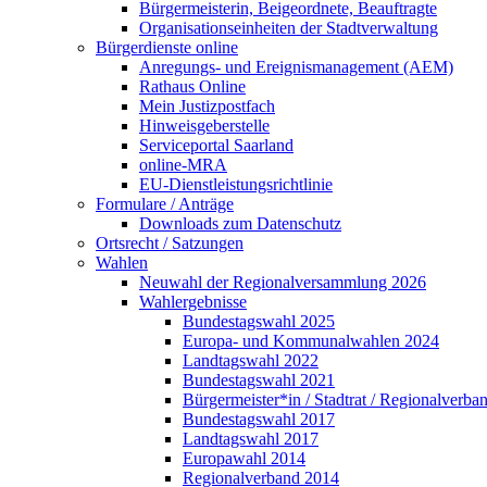
Bürgermeisterin, Beigeordnete, Beauftragte
Organisationseinheiten der Stadtverwaltung
Bürgerdienste online
Anregungs- und Ereignismanagement (AEM)
Rathaus Online
Mein Justizpostfach
Hinweisgeberstelle
Serviceportal Saarland
online-MRA
EU-Dienstleistungsrichtlinie
Formulare / Anträge
Downloads zum Datenschutz
Ortsrecht / Satzungen
Wahlen
Neuwahl der Regionalversammlung 2026
Wahlergebnisse
Bundestagswahl 2025
Europa- und Kommunalwahlen 2024
Landtagswahl 2022
Bundestagswahl 2021
Bürgermeister*in / Stadtrat / Regionalverb
Bundestagswahl 2017
Landtagswahl 2017
Europawahl 2014
Regionalverband 2014