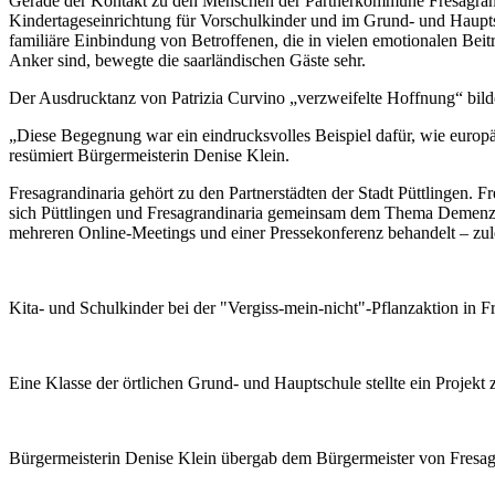
Gerade der Kontakt zu den Menschen der Partnerkommune Fresagrandin
Kindertageseinrichtung für Vorschulkinder und im Grund- und Hauptsc
familiäre Einbindung von Betroffenen, die in vielen emotionalen Beit
Anker sind, bewegte die saarländischen Gäste sehr.
Der Ausdrucktanz von Patrizia Curvino „verzweifelte Hoffnung“ bi
„Diese Begegnung war ein eindrucksvolles Beispiel dafür, wie eur
resümiert Bürgermeisterin Denise Klein.
Fresagrandinaria gehört zu den Partnerstädten der Stadt Püttlingen. Fr
sich Püttlingen und Fresagrandinaria gemeinsam dem Thema Demenz wi
mehreren Online-Meetings und einer Pressekonferenz behandelt – zule
Kita- und Schulkinder bei der "Vergiss-mein-nicht"-Pflanzaktion in F
Eine Klasse der örtlichen Grund- und Hauptschule stellte ein Proje
Bürgermeisterin Denise Klein übergab dem Bürgermeister von Fresa