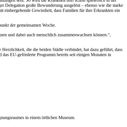
ingen sehr. So wird die Krankheit dort schon spielerisch in der
nger Delegation große Bewunderung ausgelöst – ebenso wie die starke
it einhergehende Gewissheit, dass Familien für ihre Erkrankten ein
sspunkt der gemeinsamen Woche.
gegnen und dabei auch menschlich zusammenwachsen können.“,
Herzlichkeit, die die beiden Städte verbindet, hat dazu geführt, dass
 das EU-geförderte Programm bereits seit einigen Monaten in
egnungsraumes in einem örtlichen Museum.