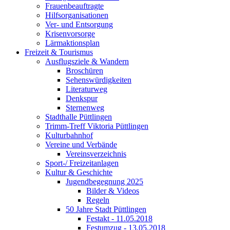
Frauenbeauftragte
Hilfsorganisationen
Ver- und Entsorgung
Krisenvorsorge
Lärmaktionsplan
Freizeit & Tourismus
Ausflugsziele & Wandern
Broschüren
Sehenswürdigkeiten
Literaturweg
Denkspur
Sternenweg
Stadthalle Püttlingen
Trimm-Treff Viktoria Püttlingen
Kulturbahnhof
Vereine und Verbände
Vereinsverzeichnis
Sport-/ Freizeitanlagen
Kultur & Geschichte
Jugendbegegnung 2025
Bilder & Videos
Regeln
50 Jahre Stadt Püttlingen
Festakt - 11.05.2018
Festumzug - 13.05.2018