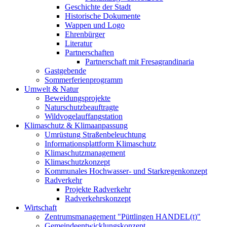
Geschichte der Stadt
Historische Dokumente
Wappen und Logo
Ehrenbürger
Literatur
Partnerschaften
Partnerschaft mit Fresagrandinaria
Gastgebende
Sommerferienprogramm
Umwelt & Natur
Beweidungsprojekte
Naturschutzbeauftragte
Wildvogelauffangstation
Klimaschutz & Klimaanpassung
Umrüstung Straßenbeleuchtung
Informationsplattform Klimaschutz
Klimaschutzmanagement
Klimaschutzkonzept
Kommunales Hochwasser- und Starkregenkonzept
Radverkehr
Projekte Radverkehr
Radverkehrskonzept
Wirtschaft
Zentrumsmanagement "Püttlingen HANDEL(t)"
Gemeindeentwicklungskonzept