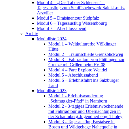
Modul 4 – „Das Tal der Schleusen“ –
Tagesausflug zum Schiffshebewerk Saint-Louis-
Arzviller
Modul 5 – Draisinentour Südpfalz
Modul 6 – Tagesausflug Wissembourg
Modul 7 – Abschlussabend
Archiv
Modulliste 2024
Modul 1 – Weltkulturerbe Völklinger
Hütte
Modul 2 – Traumschleife Grenzblickweg
Modul 3 – Fahrradtour von Püttlingen zur
Grenze mit Grillen beim FV 08
Modul 4 – Parc Explore Wendel
Modul 5 – Abschlussabend
Modul 6 – Erlebnisfahrt ins Salzburger
Land
Modulliste 2023
Modul 1 - Erlebniswanderung
„Schmuggler-Pfad“ in Namborn
Modul 2 - 3-tägiges Erlebniswochenende
mit Fahrradtour und Übernachtungen in
der Schaumberg-Jugendherberge Tholey
Modul 3 - Tagesausflug Bostalsee in
Bosen und Wildgehege Nahequelle in