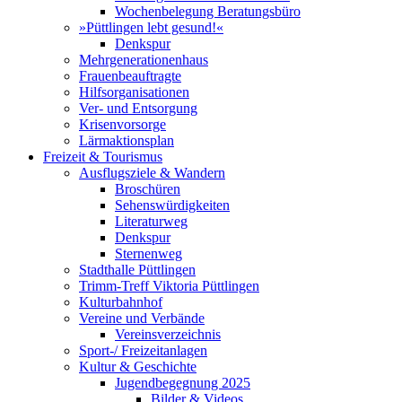
Wochenbelegung Beratungsbüro
»Püttlingen lebt gesund!«
Denkspur
Mehrgenerationenhaus
Frauenbeauftragte
Hilfsorganisationen
Ver- und Entsorgung
Krisenvorsorge
Lärmaktionsplan
Freizeit & Tourismus
Ausflugsziele & Wandern
Broschüren
Sehenswürdigkeiten
Literaturweg
Denkspur
Sternenweg
Stadthalle Püttlingen
Trimm-Treff Viktoria Püttlingen
Kulturbahnhof
Vereine und Verbände
Vereinsverzeichnis
Sport-/ Freizeitanlagen
Kultur & Geschichte
Jugendbegegnung 2025
Bilder & Videos