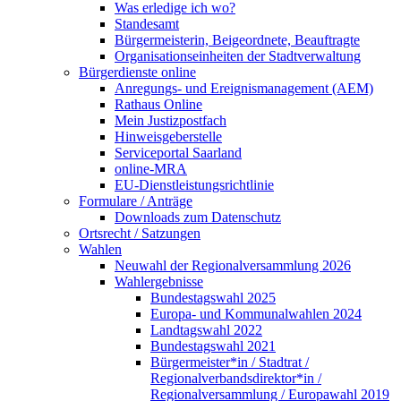
Was erledige ich wo?
Standesamt
Bürgermeisterin, Beigeordnete, Beauftragte
Organisationseinheiten der Stadtverwaltung
Bürgerdienste online
Anregungs- und Ereignismanagement (AEM)
Rathaus Online
Mein Justizpostfach
Hinweisgeberstelle
Serviceportal Saarland
online-MRA
EU-Dienstleistungsrichtlinie
Formulare / Anträge
Downloads zum Datenschutz
Ortsrecht / Satzungen
Wahlen
Neuwahl der Regionalversammlung 2026
Wahlergebnisse
Bundestagswahl 2025
Europa- und Kommunalwahlen 2024
Landtagswahl 2022
Bundestagswahl 2021
Bürgermeister*in / Stadtrat /
Regionalverbandsdirektor*in /
Regionalversammlung / Europawahl 2019