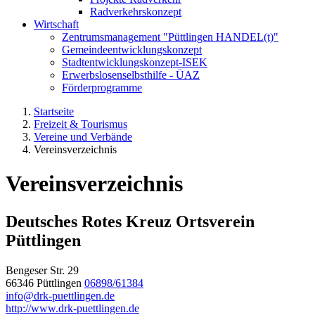
Radverkehrskonzept
Wirtschaft
Zentrumsmanagement "Püttlingen HANDEL(t)"
Gemeindeentwicklungskonzept
Stadtentwicklungskonzept-ISEK
Erwerbslosenselbsthilfe - ÜAZ
Förderprogramme
Startseite
Freizeit & Tourismus
Vereine und Verbände
Vereinsverzeichnis
Vereinsverzeichnis
Deutsches Rotes Kreuz Ortsverein
Püttlingen
Bengeser Str. 29
66346 Püttlingen
06898/61384
info@drk-puettlingen.de
http://www.drk-puettlingen.de