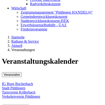
Radverkehrskonzept
Wirtschaft
Zentrumsmanagement "Püttlingen HANDEL(t)"
Gemeindeentwicklungskonzept
Stadtentwicklungskonzept-ISEK
Erwerbslosenselbsthilfe - ÜAZ
Förderprogramme
Startseite
Rathaus & Service
Aktuell
Veranstaltungen
Veranstaltungskalender
Veranstalter
IG Burg Bucherbach
Stadt Püttlingen
Turnverein Köllerbach
Verkehrsverein Püttlingen