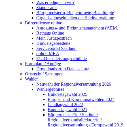
Was erledige ich wo?
Standesamt
Bürgermeisterin, Beigeordnete, Beauftragte
Organisationseinheiten der Stadtverwaltung
Bürgerdienste online
Anregungs- und Ereignismanagement (AEM)
Rathaus Online
Mein Justizpostfach
Hinweisgeberstelle
Serviceportal Saarland
online-MRA
EU-Dienstleistungsrichtlinie
Formulare / Anträge
Downloads zum Datenschutz
Ortsrecht / Satzungen
Wahlen
Neuwahl der Regionalversammlung 2026
Wahlergebnisse
Bundestagswahl 2025
Europa- und Kommunalwahlen 2024
Landtagswahl 2022
Bundestagswahl 2021
Bürgermeister*in / Stadtrat /
Regionalverbandsdirektor*in /
Regionalversammlung / Europawahl 2019