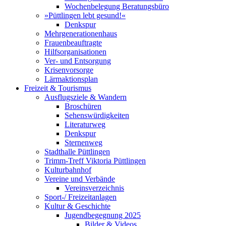
Wochenbelegung Beratungsbüro
»Püttlingen lebt gesund!«
Denkspur
Mehrgenerationenhaus
Frauenbeauftragte
Hilfsorganisationen
Ver- und Entsorgung
Krisenvorsorge
Lärmaktionsplan
Freizeit & Tourismus
Ausflugsziele & Wandern
Broschüren
Sehenswürdigkeiten
Literaturweg
Denkspur
Sternenweg
Stadthalle Püttlingen
Trimm-Treff Viktoria Püttlingen
Kulturbahnhof
Vereine und Verbände
Vereinsverzeichnis
Sport-/ Freizeitanlagen
Kultur & Geschichte
Jugendbegegnung 2025
Bilder & Videos